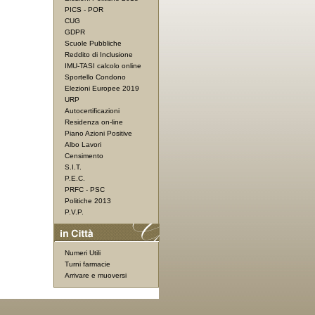
PICS - POR
CUG
GDPR
Scuole Pubbliche
Reddito di Inclusione
IMU-TASI calcolo online
Sportello Condono
Elezioni Europee 2019
URP
Autocertificazioni
Residenza on-line
Piano Azioni Positive
Albo Lavori
Censimento
S.I.T.
P.E.C.
PRFC - PSC
Politiche 2013
P.V.P.
Numeri Utili
Turni farmacie
Arrivare e muoversi