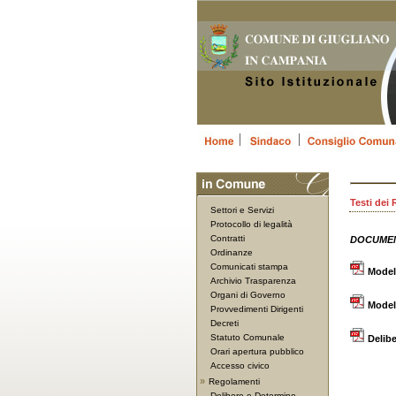
Testi dei
Settori e Servizi
Protocollo di legalità
Contratti
DOCUMEN
Ordinanze
Comunicati stampa
Model
Archivio Trasparenza
Organi di Governo
Modell
Provvedimenti Dirigenti
Decreti
Statuto Comunale
Delib
Orari apertura pubblico
Accesso civico
»
Regolamenti
Delibere e Determine