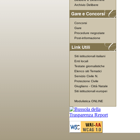
Archivio Delibere
Concorsi
Gare
Procedure negoziate
Post-informazione
Siti istituzionali italiani
Enti locali
Testate giornalistiche
Elenco siti Tematici
Servizio Civile N.
Protezione Civile
Giugliano - Città Natale
Siti istituzionali europei
Modulistica ONLINE